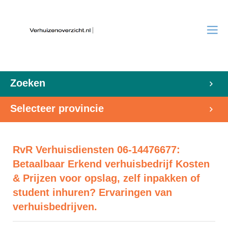
Zoeken
Selecteer provincie
RvR Verhuisdiensten 06-14476677:
Betaalbaar Erkend verhuisbedrijf Kosten
& Prijzen voor opslag, zelf inpakken of
student inhuren? Ervaringen van
verhuisbedrijven.