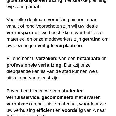
grote
zakelijke
verhuizing
met strakke planning,
wij staan paraat.
Voor elke denkbare verhuizing binnen, naar,
vanuit of rond Voorschoten zijn wij uw ideale
verhuispartner
: we beschikken over het juiste
materieel en onze medewerkers zijn
getraind
om
uw bezittingen
veilig
te
verplaatsen
.
Bij ons bent u
verzekerd
van een
betaalbare
en
professionele
verhuizing
. Dankzij onze
diepgaande kennis van de stad kunnen we u
uitstekend van dienst zijn.
Bovendien bieden we een
studenten
verhuisservice
,
gecombineerd
met
ervaren
verhuizers
en het juiste materiaal, waardoor we
uw verhuizing
efficiënt
en
voordelig
van A naar