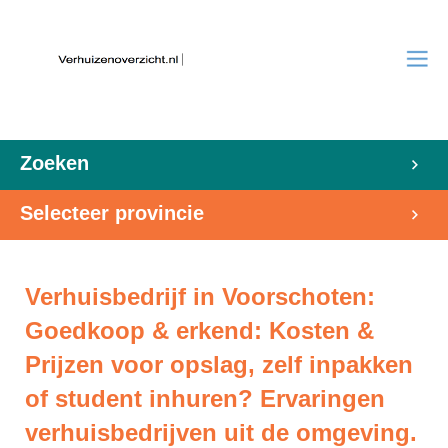
Zoeken
Selecteer provincie
Verhuisbedrijf in Voorschoten:
Goedkoop & erkend: Kosten &
Prijzen voor opslag, zelf inpakken
of student inhuren? Ervaringen
verhuisbedrijven uit de omgeving.