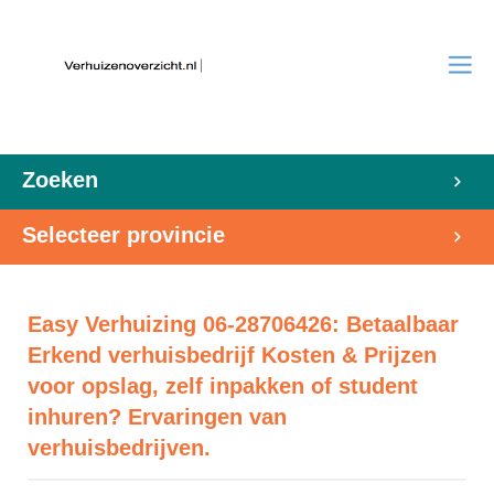
Zoeken
Selecteer provincie
Easy Verhuizing 06-28706426: Betaalbaar
Erkend verhuisbedrijf Kosten & Prijzen
voor opslag, zelf inpakken of student
inhuren? Ervaringen van
verhuisbedrijven.