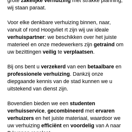
grote
zakelijke
verhuizing
met strakke planning,
wij staan paraat.
Voor elke denkbare verhuizing binnen, naar,
vanuit of rond Hoogvliet rt zijn wij uw ideale
verhuispartner
: we beschikken over het juiste
materieel en onze medewerkers zijn
getraind
om
uw bezittingen
veilig
te
verplaatsen
.
Bij ons bent u
verzekerd
van een
betaalbare
en
professionele
verhuizing
. Dankzij onze
diepgaande kennis van de stad kunnen we u
uitstekend van dienst zijn.
Bovendien bieden we een
studenten
verhuisservice
,
gecombineerd
met
ervaren
verhuizers
en het juiste materiaal, waardoor we
uw verhuizing
efficiënt
en
voordelig
van A naar