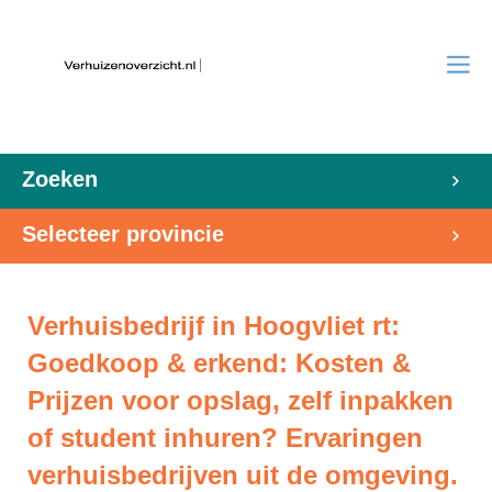
Zoeken
Selecteer provincie
Verhuisbedrijf in Hoogvliet rt:
Goedkoop & erkend: Kosten &
Prijzen voor opslag, zelf inpakken
of student inhuren? Ervaringen
verhuisbedrijven uit de omgeving.