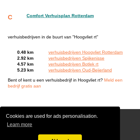
Comfort Verhuisplan Rotterdam
C
verhuisbedrijven in de buurt van "Hoogvliet rt"
0.48 km
verhuisbedrijven Hoogvliet Rotterdam
2.92 km
verhuisbedrijven Spijkenisse
4.57 km
verhuisbedrijven Botlek rt
5.23 km
verhuisbedrijven Oud-Beijerland
Bent of kent u een verhuisbedrijf in Hoogvliet rt?
Meld een
bedrijf gratis aan
Cookies are used for ads personalisation.
Piano verhuizen?
Learn more
Gratis Verhuis Offertes Vergelijken
Disclaimer