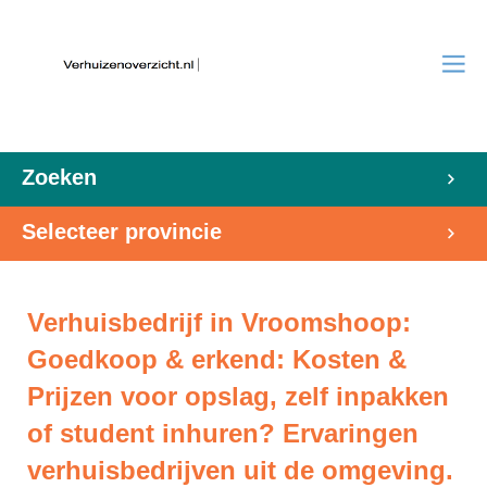
Zoeken
Selecteer provincie
Verhuisbedrijf in Vroomshoop:
Goedkoop & erkend: Kosten &
Prijzen voor opslag, zelf inpakken
of student inhuren? Ervaringen
verhuisbedrijven uit de omgeving.