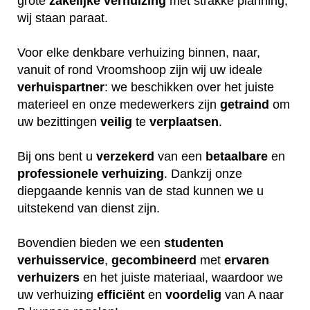
grote
zakelijke
verhuizing
met strakke planning,
wij staan paraat.
Voor elke denkbare verhuizing binnen, naar,
vanuit of rond Vroomshoop zijn wij uw ideale
verhuispartner
: we beschikken over het juiste
materieel en onze medewerkers zijn
getraind
om
uw bezittingen
veilig
te
verplaatsen
.
Bij ons bent u
verzekerd
van een
betaalbare
en
professionele
verhuizing
. Dankzij onze
diepgaande kennis van de stad kunnen we u
uitstekend van dienst zijn.
Bovendien bieden we een
studenten
verhuisservice
,
gecombineerd
met
ervaren
verhuizers
en het juiste materiaal, waardoor we
uw verhuizing
efficiënt
en
voordelig
van A naar