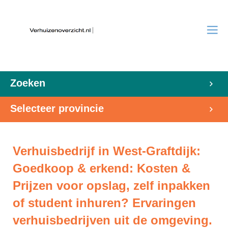
Zoeken
Selecteer provincie
Verhuisbedrijf in West-Graftdijk:
Goedkoop & erkend: Kosten &
Prijzen voor opslag, zelf inpakken
of student inhuren? Ervaringen
verhuisbedrijven uit de omgeving.