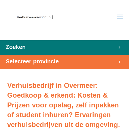
Zoeken
Selecteer provincie
Verhuisbedrijf in Overmeer:
Goedkoop & erkend: Kosten &
Prijzen voor opslag, zelf inpakken
of student inhuren? Ervaringen
verhuisbedrijven uit de omgeving.