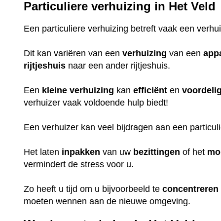
Particuliere verhuizing in Het Veld
Een particuliere verhuizing betreft vaak een verhu
Dit kan variëren van een
verhuizing
van een
app
rijtjeshuis
naar een ander rijtjeshuis.
Een
kleine
verhuizing
kan
efficiënt
en
voordeli
verhuizer vaak voldoende hulp biedt!
Een verhuizer kan veel bijdragen aan een particul
Het laten
inpakken
van uw
bezittingen
of het
mo
vermindert de stress voor u.
Zo heeft u tijd om u bijvoorbeeld te
concentreren
moeten wennen aan de nieuwe omgeving.