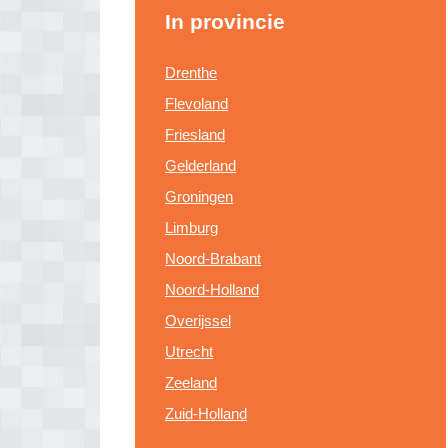
In provincie
Drenthe
Flevoland
Friesland
Gelderland
Groningen
Limburg
Noord-Brabant
Noord-Holland
Overijssel
Utrecht
Zeeland
Zuid-Holland