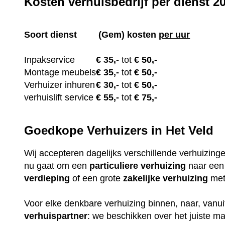
Kosten verhuisbedrijf per dienst 2
Soort dienst
(Gem) kosten
per uur
Inpakservice
€
35,-
tot
€ 50,-
Montage meubels
€ 35
,-
tot
€ 50,-
Verhuizer inhuren
€
30,-
tot
€ 50,-
verhuislift service
€ 55
,-
tot
€ 75,-
Goedkope Verhuizers in Het Veld
Wij accepteren dagelijks verschillende verhuizing
nu gaat om een
particuliere
verhuizing
naar ee
verdieping
of een grote
zakelijke
verhuizing
met 
Voor elke denkbare verhuizing binnen, naar, vanuit
verhuispartner
: we beschikken over het juiste m