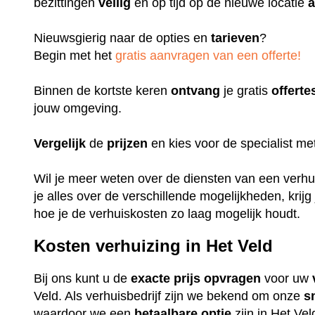
bezittingen
veilig
en op tijd op de nieuwe locatie
a
Nieuwsgierig naar de opties en
tarieven
?
Begin met het
gratis aanvragen van een offerte!
Binnen de kortste keren
ontvang
je gratis
offerte
jouw omgeving.
Vergelijk
de
prijzen
en kies voor de specialist m
Wil je meer weten over de diensten van een verhuis
je alles over de verschillende mogelijkheden, krijg
hoe je de verhuiskosten zo laag mogelijk houdt.
Kosten verhuizing in Het Veld
Bij ons kunt u de
exacte
prijs
opvragen
voor uw
Veld. Als verhuisbedrijf zijn we bekend om onze
s
waardoor we een
betaalbare
optie
zijn in Het Vel