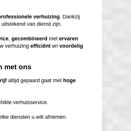
.
professionele
verhuizing
. Dankzij
itstekend van dienst zijn.
vice
,
gecombineerd
met
ervaren
uw verhuizing
efficiënt
en
voordelig
n met ons
ijf
altijd gepaard gaat met
hoge
hikte verhuisservice.
welke diensten u wilt afnemen.