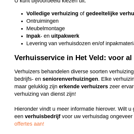
U kunt bijvoorbeeld kiezen uit:
Volledige verhuizing
of
gedeeltelijke verh
Ontruimingen
Meubelmontage
Inpak
- en
uitpakwerk
Levering van verhuisdozen en/of inpakmateri
Verhuisservice in Het Veld: voor a
Verhuizers behandelen diverse soorten verhuizing
bedrijfs- en
seniorenverhuizingen
. Elke verhuizi
maar gelukkig zijn
erkende
verhuizers
zeer ervare
verhuizing van dienst zijn!
Hieronder vindt u meer informatie hierover. Wilt 
een
verhuisbedrijf
voor uw verhuisdag ongeveer 
offertes aan!