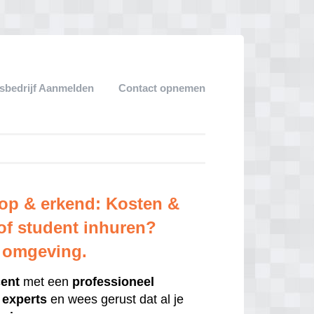
sbedrijf Aanmelden
Contact opnemen
oop & erkend: Kosten &
 of student inhuren?
e omgeving.
cent
met een
professioneel
e
experts
en wees gerust dat al je