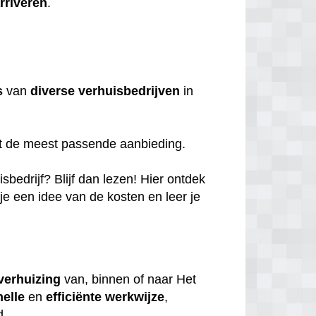
rriveren
.
s
van
diverse
verhuisbedrijven
in
et de meest passende aanbieding.
bedrijf? Blijf dan lezen! Hier ontdek
 je een idee van de kosten en leer je
verhuizing
van, binnen of naar Het
nelle
en
efficiënte
werkwijze
,
d.