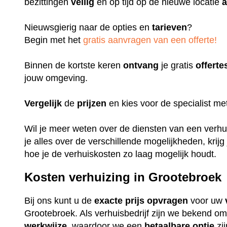
bezittingen
veilig
en op tijd op de nieuwe locatie
a
Nieuwsgierig naar de opties en
tarieven
?
Begin met het
gratis aanvragen van een offerte!
Binnen de kortste keren
ontvang
je gratis
offerte
jouw omgeving.
Vergelijk
de
prijzen
en kies voor de specialist m
Wil je meer weten over de diensten van een verhuis
je alles over de verschillende mogelijkheden, krijg
hoe je de verhuiskosten zo laag mogelijk houdt.
Kosten verhuizing in Grootebroek
Bij ons kunt u de
exacte
prijs
opvragen
voor uw
Grootebroek. Als verhuisbedrijf zijn we bekend o
werkwijze
, waardoor we een
betaalbare
optie
zi