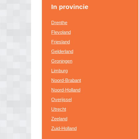
In provincie
Drenthe
Flevoland
Friesland
Gelderland
Groningen
Limburg
Noord-Brabant
Noord-Holland
Overijssel
Utrecht
Zeeland
Zuid-Holland