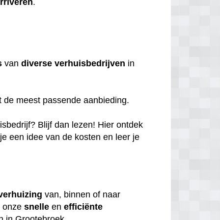
rriveren
.
s
van
diverse
verhuisbedrijven
in
et de meest passende aanbieding.
bedrijf? Blijf dan lezen! Hier ontdek
 je een idee van de kosten en leer je
verhuizing
van, binnen of naar
m onze
snelle
en
efficiënte
jn in Grootebroek.