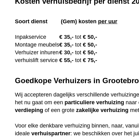
Kosten verhuisbedrijf per dienst 2
Soort dienst
(Gem) kosten
per uur
Inpakservice
€
35,-
tot
€ 50,-
Montage meubels
€ 35
,-
tot
€ 50,-
Verhuizer inhuren
€
30,-
tot
€ 50,-
verhuislift service
€ 55
,-
tot
€ 75,-
Goedkope Verhuizers in Grootebr
Wij accepteren dagelijks verschillende verhuizin
het nu gaat om een
particuliere
verhuizing
naar
verdieping
of een grote
zakelijke
verhuizing
met 
Voor elke denkbare verhuizing binnen, naar, vanui
ideale
verhuispartner
: we beschikken over het j