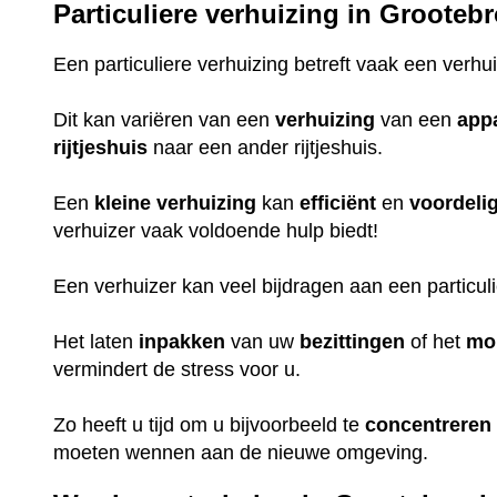
Particuliere verhuizing in Grooteb
Een particuliere verhuizing betreft vaak een verhu
Dit kan variëren van een
verhuizing
van een
app
rijtjeshuis
naar een ander rijtjeshuis.
Een
kleine
verhuizing
kan
efficiënt
en
voordeli
verhuizer vaak voldoende hulp biedt!
Een verhuizer kan veel bijdragen aan een particul
Het laten
inpakken
van uw
bezittingen
of het
mo
vermindert de stress voor u.
Zo heeft u tijd om u bijvoorbeeld te
concentreren
moeten wennen aan de nieuwe omgeving.