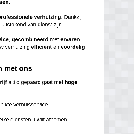
tsen
.
professionele
verhuizing
. Dankzij
itstekend van dienst zijn.
vice
,
gecombineerd
met
ervaren
uw verhuizing
efficiënt
en
voordelig
n met ons
ijf
altijd gepaard gaat met
hoge
hikte verhuisservice.
welke diensten u wilt afnemen.