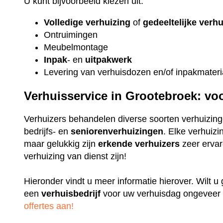
U kunt bijvoorbeeld kiezen uit:
Volledige verhuizing
of
gedeeltelijke verh
Ontruimingen
Meubelmontage
Inpak
- en
uitpakwerk
Levering van verhuisdozen en/of inpakmateri
Verhuisservice in Grootebroek: vo
Verhuizers behandelen diverse soorten verhuizing
bedrijfs- en
seniorenverhuizingen
. Elke verhuizi
maar gelukkig zijn
erkende
verhuizers
zeer ervare
verhuizing van dienst zijn!
Hieronder vindt u meer informatie hierover. Wilt 
een
verhuisbedrijf
voor uw verhuisdag ongeveer 
offertes aan!