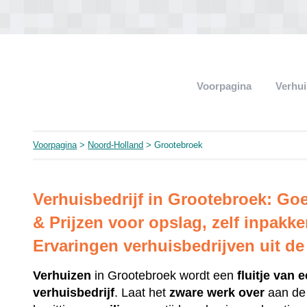
Voorpagina
Verhui
Voorpagina
>
Noord-Holland
> Grootebroek
Verhuisbedrijf in Grootebroek: G
& Prijzen voor opslag, zelf inpakk
Ervaringen verhuisbedrijven uit d
Verhuizen
in Grootebroek wordt een
fluitje
van e
verhuisbedrijf
. Laat het
zware
werk
over
aan d