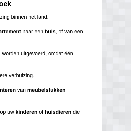
roek
izing binnen het land.
artement
naar een
huis
, of van een
g
worden uitgevoerd, omdat één
iere verhuizing.
nteren
van
meubelstukken
op uw
kinderen
of
huisdieren
die