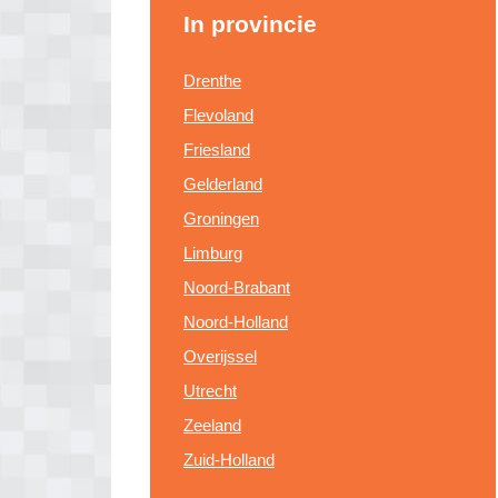
In provincie
Drenthe
Flevoland
Friesland
Gelderland
Groningen
Limburg
Noord-Brabant
Noord-Holland
Overijssel
Utrecht
Zeeland
Zuid-Holland