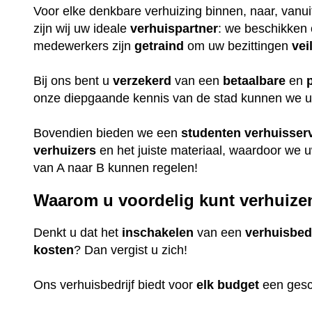
Voor elke denkbare verhuizing binnen, naar, vanu
zijn wij uw ideale
verhuispartner
: we beschikken 
medewerkers zijn
getraind
om uw bezittingen
vei
Bij ons bent u
verzekerd
van een
betaalbare
en
onze diepgaande kennis van de stad kunnen we u u
Bovendien bieden we een
studenten
verhuisser
verhuizers
en het juiste materiaal, waardoor we 
van A naar B kunnen regelen!
Waarom u voordelig kunt verhuize
Denkt u dat het
inschakelen
van een
verhuisbedr
kosten
? Dan vergist u zich!
Ons verhuisbedrijf biedt voor
elk
budget
een gesc