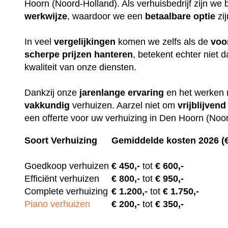
Hoorn (Noord-Holland). Als verhuisbedrijf zijn w
werkwijze
, waardoor we een
betaalbare
optie
zi
In veel
vergelijkingen
komen we zelfs als de
voo
scherpe
prijzen
hanteren
, betekent echter niet
kwaliteit van onze diensten.
Dankzij onze
jarenlange
ervaring
en het werken
vakkundig
verhuizen. Aarzel niet om
vrijblijvend
een offerte voor uw verhuizing in Den Hoorn (Noo
Soort Verhuizing
Gemiddelde kosten 2026 (
Goedkoop verhuizen
€
450,-
tot
€ 600,-
Efficiënt verhuizen
€
800,-
tot
€ 950,-
Complete verhuizing
€
1.200,-
tot
€ 1.750,-
Piano verhuizen
€ 200
,-
tot
€ 350,-