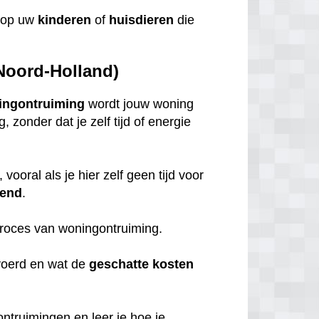
op uw
kinderen
of
huisdieren
die
Noord-Holland)
ingontruiming
wordt jouw woning
zonder dat je zelf tijd of energie
, vooral als je hier zelf geen tijd voor
iend
.
 proces van woningontruiming.
voerd en wat de
geschatte
kosten
 ontruimingen en leer je hoe je