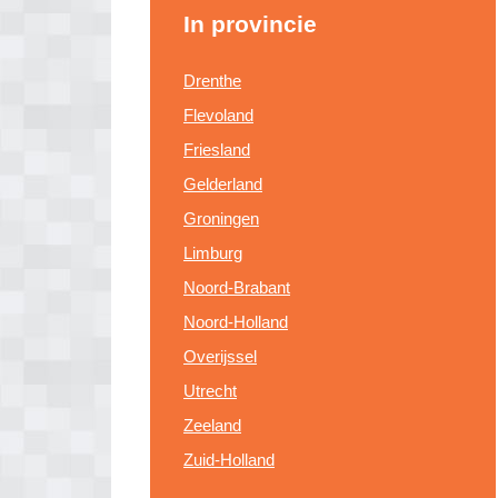
In provincie
Drenthe
Flevoland
Friesland
Gelderland
Groningen
Limburg
Noord-Brabant
Noord-Holland
Overijssel
Utrecht
Zeeland
Zuid-Holland