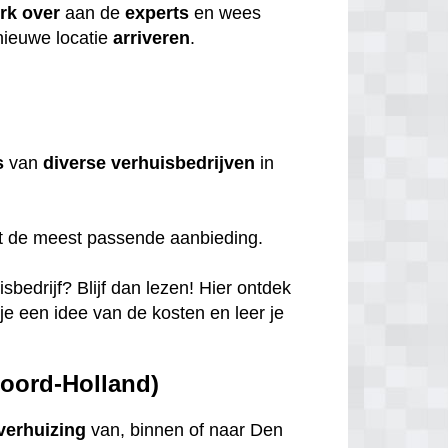
rk
over
aan de
experts
en wees
nieuwe locatie
arriveren
.
s
van
diverse
verhuisbedrijven
in
et de meest passende aanbieding.
bedrijf? Blijf dan lezen! Hier ontdek
 je een idee van de kosten en leer je
Noord-Holland)
verhuizing
van, binnen of naar Den