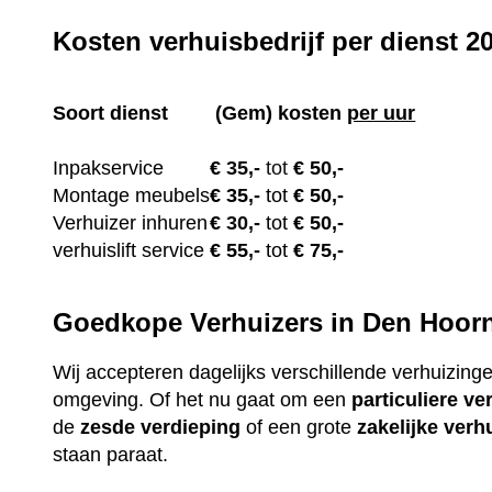
Kosten verhuisbedrijf per dienst 2
Soort dienst
(Gem) kosten
per uur
Inpakservice
€
35,-
tot
€ 50,-
Montage meubels
€ 35
,-
tot
€ 50,-
Verhuizer inhuren
€
30,-
tot
€ 50,-
verhuislift service
€ 55
,-
tot
€ 75,-
Goedkope Verhuizers in Den Hoorn
Wij accepteren dagelijks verschillende verhuizin
omgeving. Of het nu gaat om een
particuliere
ve
de
zesde verdieping
of een grote
zakelijke
verh
staan paraat.