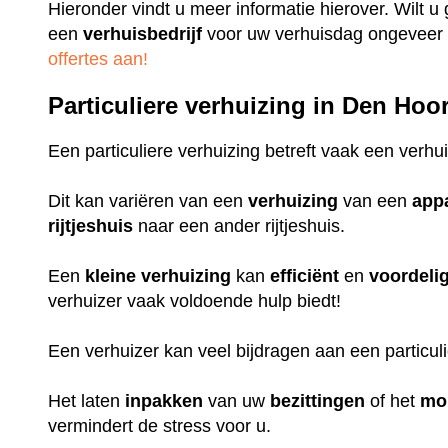
Hieronder vindt u meer informatie hierover. Wilt 
een
verhuisbedrijf
voor uw verhuisdag ongeveer 
offertes aan!
Particuliere verhuizing in Den Ho
Een particuliere verhuizing betreft vaak een verhu
Dit kan variëren van een
verhuizing
van een
app
rijtjeshuis
naar een ander rijtjeshuis.
Een
kleine
verhuizing
kan
efficiënt
en
voordeli
verhuizer vaak voldoende hulp biedt!
Een verhuizer kan veel bijdragen aan een particul
Het laten
inpakken
van uw
bezittingen
of het
mo
vermindert de stress voor u.