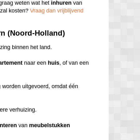
u graag weten wat het
inhuren
van
zal kosten?
Vraag dan vrijblijvend
orn (Noord-Holland)
izing binnen het land.
artement
naar een
huis
, of van een
g
worden uitgevoerd, omdat één
iere verhuizing.
nteren
van
meubelstukken