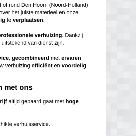
it of rond Den Hoorn (Noord-Holland)
over het juiste materieel en onze
lig
te
verplaatsen
.
professionele
verhuizing
. Dankzij
itstekend van dienst zijn.
vice
,
gecombineerd
met
ervaren
uw verhuizing
efficiënt
en
voordelig
n met ons
ijf
altijd gepaard gaat met
hoge
hikte verhuisservice.