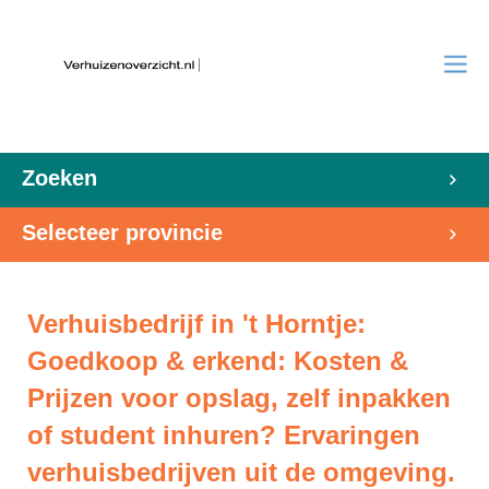
Zoeken
Selecteer provincie
Verhuisbedrijf in 't Horntje:
Goedkoop & erkend: Kosten &
Prijzen voor opslag, zelf inpakken
of student inhuren? Ervaringen
verhuisbedrijven uit de omgeving.