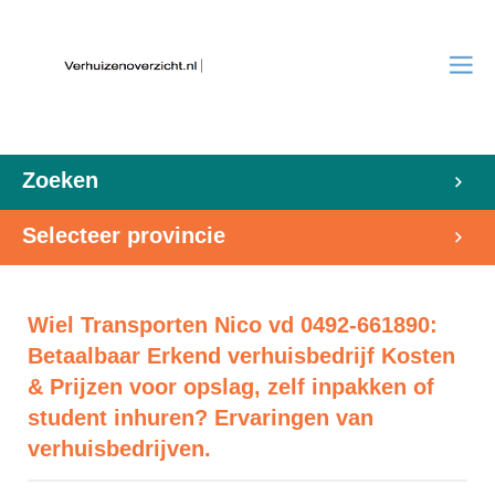
Zoeken
Selecteer provincie
Wiel Transporten Nico vd 0492-661890:
Betaalbaar Erkend verhuisbedrijf Kosten
& Prijzen voor opslag, zelf inpakken of
student inhuren? Ervaringen van
verhuisbedrijven.