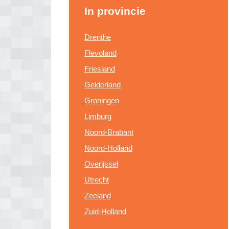
In provincie
Drenthe
Flevoland
Friesland
Gelderland
Groningen
Limburg
Noord-Brabant
Noord-Holland
Overijssel
Utrecht
Zeeland
Zuid-Holland