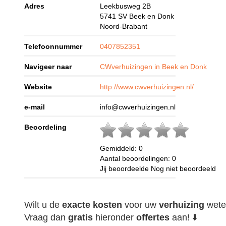
Adres
Leekbusweg 2B
5741 SV
Beek en Donk
Noord-Brabant
Telefoonnummer
0407852351
Navigeer naar
CWverhuizingen in Beek en Donk
Website
http://www.cwverhuizingen.nl/
e-mail
info@cwverhuizingen.nl
Beoordeling
Gemiddeld:
0
Aantal beoordelingen:
0
Jij beoordeelde
Nog niet beoordeeld
Wilt u de
exacte
kosten
voor uw
verhuizing
wete
Vraag dan
gratis
hieronder
offertes
aan! ⬇️