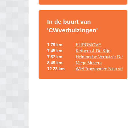
In de buurt van
'CWverhuizingen'
1.79 km
EUROMOVE
7.45 km
Keijsers & De Klijn
7.87 km
Helmondse Verhuizer De
8.49 km
Mega Movers
12.23 km
Wiel Transporten Nico vd