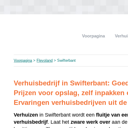
Voorpagina
Verhui
Voorpagina
>
Flevoland
> Swifterbant
Verhuisbedrijf in Swifterbant: Go
Prijzen voor opslag, zelf inpakken
Ervaringen verhuisbedrijven uit d
Verhuizen
in Swifterbant wordt een
fluitje
van ee
verhuisbedrijf
. Laat het
zware
werk
over
aan d