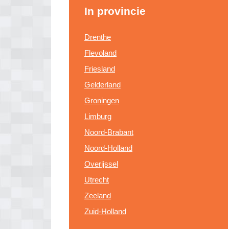
In provincie
Drenthe
Flevoland
Friesland
Gelderland
Groningen
Limburg
Noord-Brabant
Noord-Holland
Overijssel
Utrecht
Zeeland
Zuid-Holland