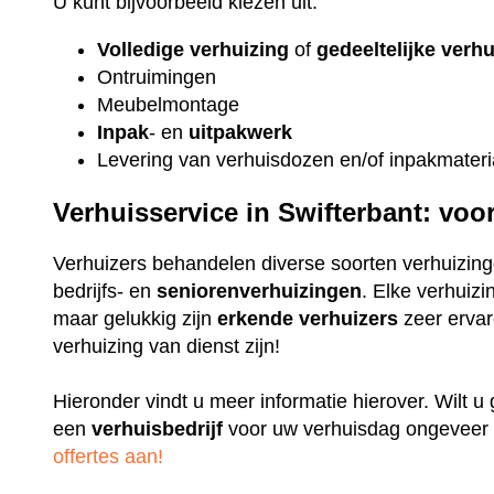
U kunt bijvoorbeeld kiezen uit:
Volledige verhuizing
of
gedeeltelijke verh
Ontruimingen
Meubelmontage
Inpak
- en
uitpakwerk
Levering van verhuisdozen en/of inpakmateri
Verhuisservice in Swifterbant: voo
Verhuizers behandelen diverse soorten verhuizing
bedrijfs- en
seniorenverhuizingen
. Elke verhuizi
maar gelukkig zijn
erkende
verhuizers
zeer ervare
verhuizing van dienst zijn!
Hieronder vindt u meer informatie hierover. Wilt 
een
verhuisbedrijf
voor uw verhuisdag ongeveer 
offertes aan!