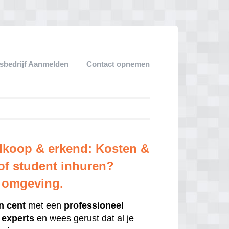
sbedrijf Aanmelden
Contact opnemen
edkoop & erkend: Kosten &
 of student inhuren?
e omgeving.
n cent
met een
professioneel
e
experts
en wees gerust dat al je