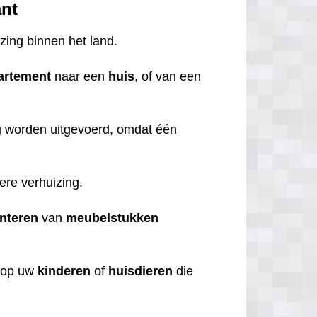
ant
izing binnen het land.
artement
naar een
huis
, of van een
g
worden uitgevoerd, omdat één
iere verhuizing.
nteren
van
meubelstukken
op uw
kinderen
of
huisdieren
die