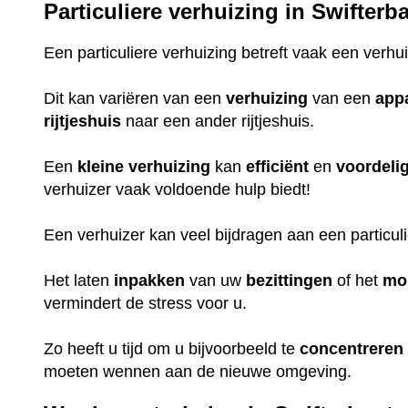
Particuliere verhuizing in Swifterb
Een particuliere verhuizing betreft vaak een verhu
Dit kan variëren van een
verhuizing
van een
app
rijtjeshuis
naar een ander rijtjeshuis.
Een
kleine
verhuizing
kan
efficiënt
en
voordeli
verhuizer vaak voldoende hulp biedt!
Een verhuizer kan veel bijdragen aan een particul
Het laten
inpakken
van uw
bezittingen
of het
mo
vermindert de stress voor u.
Zo heeft u tijd om u bijvoorbeeld te
concentreren
moeten wennen aan de nieuwe omgeving.