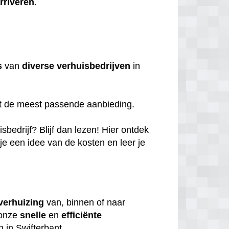
rriveren
.
s
van
diverse
verhuisbedrijven
in
et de meest passende aanbieding.
bedrijf? Blijf dan lezen! Hier ontdek
 je een idee van de kosten en leer je
verhuizing
van, binnen of naar
 onze
snelle
en
efficiënte
n in Swifterbant.