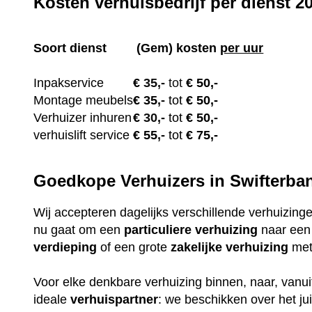
Kosten verhuisbedrijf per dienst 2
Soort dienst
(Gem) kosten
per uur
Inpakservice
€
35,-
tot
€ 50,-
Montage meubels
€ 35
,-
tot
€ 50,-
Verhuizer inhuren
€
30,-
tot
€ 50,-
verhuislift service
€ 55
,-
tot
€ 75,-
Goedkope Verhuizers in Swifterba
Wij accepteren dagelijks verschillende verhuizing
nu gaat om een
particuliere
verhuizing
naar ee
verdieping
of een grote
zakelijke
verhuizing
met 
Voor elke denkbare verhuizing binnen, naar, vanuit
ideale
verhuispartner
: we beschikken over het j