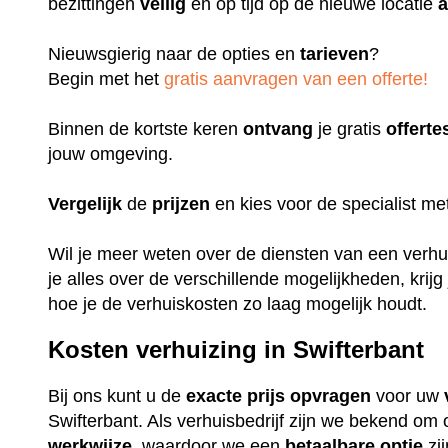
bezittingen
veilig
en op tijd op de nieuwe locatie
a
Nieuwsgierig naar de opties en
tarieven
?
Begin met het
gratis aanvragen van een offerte!
Binnen de kortste keren
ontvang
je gratis
offerte
jouw omgeving.
Vergelijk
de
prijzen
en kies voor de specialist m
Wil je meer weten over de diensten van een verhuis
je alles over de verschillende mogelijkheden, krijg
hoe je de verhuiskosten zo laag mogelijk houdt.
Kosten verhuizing in Swifterbant
Bij ons kunt u de
exacte
prijs
opvragen
voor uw
Swifterbant. Als verhuisbedrijf zijn we bekend om
werkwijze
, waardoor we een
betaalbare
optie
zij