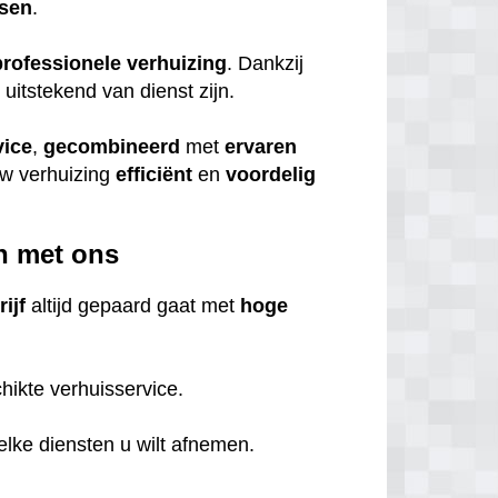
tsen
.
professionele
verhuizing
. Dankzij
itstekend van dienst zijn.
vice
,
gecombineerd
met
ervaren
uw verhuizing
efficiënt
en
voordelig
n met ons
ijf
altijd gepaard gaat met
hoge
hikte verhuisservice.
welke diensten u wilt afnemen.