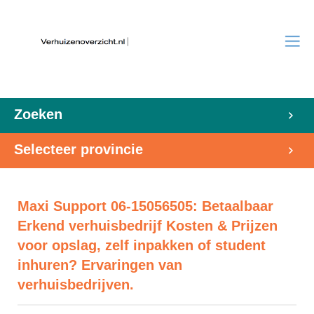
Zoeken
Selecteer provincie
Maxi Support 06-15056505: Betaalbaar
Erkend verhuisbedrijf Kosten & Prijzen
voor opslag, zelf inpakken of student
inhuren? Ervaringen van
verhuisbedrijven.