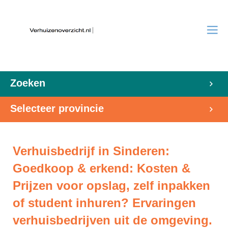
Zoeken
Selecteer provincie
Verhuisbedrijf in Sinderen:
Goedkoop & erkend: Kosten &
Prijzen voor opslag, zelf inpakken
of student inhuren? Ervaringen
verhuisbedrijven uit de omgeving.